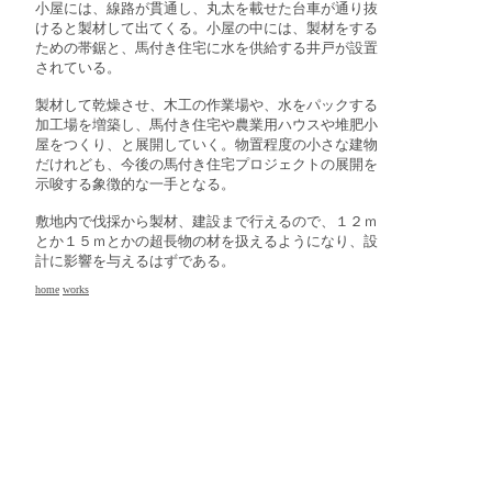
小屋には、線路が貫通し、丸太を載せた台車が通り抜
けると製材して出てくる。小屋の中には、製材をする
ための帯鋸と、馬付き住宅に水を供給する井戸が設置
されている。
製材して乾燥させ、木工の作業場や、水をパックする
加工場を増築し、馬付き住宅や農業用ハウスや堆肥小
屋をつくり、と展開していく。物置程度の小さな建物
だけれども、今後の馬付き住宅プロジェクトの展開を
示唆する象徴的な一手となる。
敷地内で伐採から製材、建設まで行えるので、１２ｍ
とか１５ｍとかの超長物の材を扱えるようになり、設
計に影響を与えるはずである。
home
works