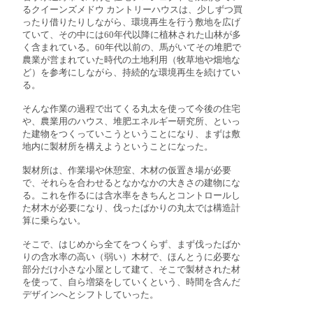
るクイーンズメドウ カントリーハウスは、少しずつ買
ったり借りたりしながら、環境再生を行う敷地を広げ
ていて、その中には60年代以降に植林された山林が多
く含まれている。60年代以前の、馬がいてその堆肥で
農業が営まれていた時代の土地利用（牧草地や畑地な
ど）を参考にしながら、持続的な環境再生を続けてい
る。
そんな作業の過程で出てくる丸太を使って今後の住宅
や、農業用のハウス、堆肥エネルギー研究所、といっ
た建物をつくっていこうということになり、まずは敷
地内に製材所を構えようということになった。
製材所は、作業場や休憩室、木材の仮置き場が必要
で、それらを合わせるとなかなかの大きさの建物にな
る。これを作るには含水率をきちんとコントロールし
た材木が必要になり、伐ったばかりの丸太では構造計
算に乗らない。
そこで、はじめから全てをつくらず、まず伐ったばか
りの含水率の高い（弱い）木材で、ほんとうに必要な
部分だけ小さな小屋として建て、そこで製材された材
を使って、自ら増築をしていくという、時間を含んだ
デザインへとシフトしていった。