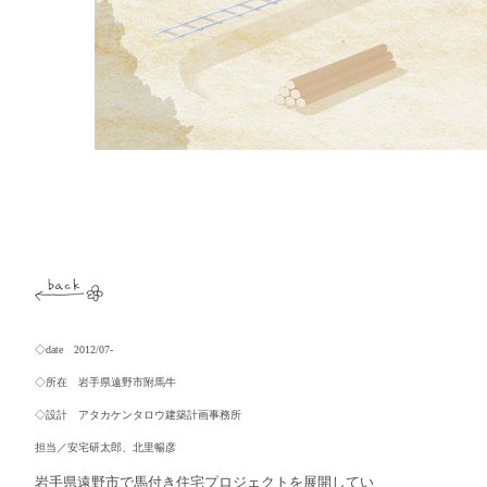
◇date 2012/07-
◇所在 岩手県遠野市附馬牛
◇設計 アタカケンタロウ建築計画事務所
担当／安宅研太郎、北里暢彦
岩手県遠野市で馬付き住宅プロジェクトを展開してい